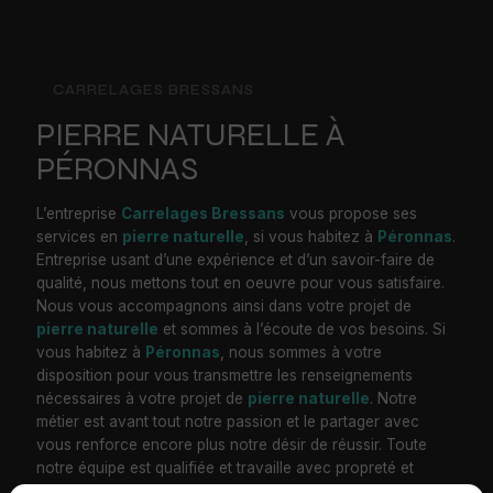
CARRELAGES BRESSANS
PIERRE NATURELLE À
PÉRONNAS
L’entreprise
Carrelages Bressans
vous propose ses
services en
pierre naturelle
, si vous habitez à
Péronnas
.
Entreprise usant d’une expérience et d’un savoir-faire de
qualité, nous mettons tout en oeuvre pour vous satisfaire.
Nous vous accompagnons ainsi dans votre projet de
pierre naturelle
et sommes à l’écoute de vos besoins. Si
vous habitez à
Péronnas
, nous sommes à votre
disposition pour vous transmettre les renseignements
nécessaires à votre projet de
pierre naturelle
. Notre
métier est avant tout notre passion et le partager avec
vous renforce encore plus notre désir de réussir. Toute
notre équipe est qualifiée et travaille avec propreté et
rigueur.