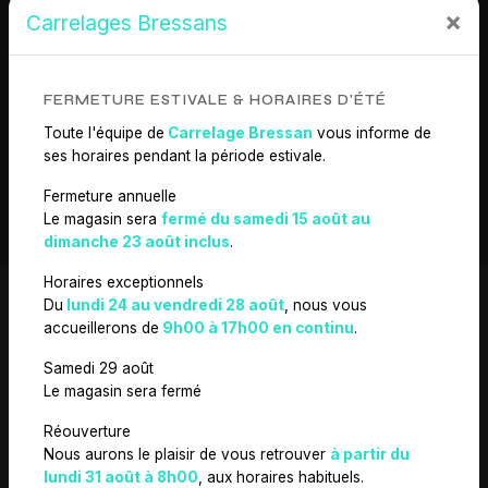
×
Carrelages Bressans
EN SAVOIR PLUS
FERMETURE ESTIVALE & HORAIRES D'ÉTÉ
Toute l'équipe de
Carrelage Bressan
vous informe de
ses horaires pendant la période estivale.
CONTACTEZ-NOUS
Fermeture annuelle
Le magasin sera
fermé du samedi 15 août au
dimanche 23 août inclus
.
Horaires exceptionnels
Du
lundi 24 au vendredi 28 août
, nous vous
accueillerons de
9h00 à 17h00 en continu
.
N'HÉSITEZ PAS À
Samedi 29 août
Le magasin sera fermé
NOUS CONTACTER
Réouverture
Nous aurons le plaisir de vous retrouver
à partir du
lundi 31 août à 8h00
, aux horaires habituels.