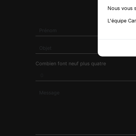
N'H
Nous vous s
L'équipe Ca
Combien font neuf plus quatre