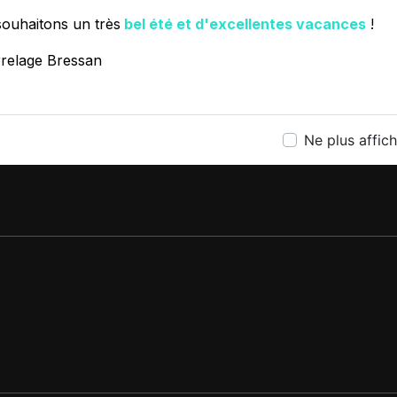
ÉSITEZ PAS À NOUS CONTA
ouhaitons un très
bel été et d'excellentes vacances
!
rrelage Bressan
Ne plus affic