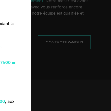
tre projet de
parement
. Notre métier est avant
on et le partager avec vous renforce encore
de réussir. Toute notre équipe est qualifiée et
opreté et rigueur.
dant la
PLUS
CONTACTEZ-NOUS
s
.
17h00 en
h00
, aux