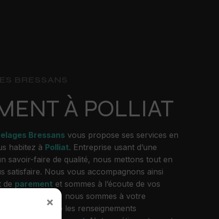
ES BRESSANS
MENT À POLLIAT
relages Bressans
vous propose ses services en
ous habitez à
Polliat
. Entreprise usant d’une
n savoir-faire de qualité, nous mettons tout en
s satisfaire. Nous vous accompagnons ainsi
t de
parement
et sommes à l’écoute de vos
 habitez à
Polliat
, nous sommes à votre
×
 vous transmettre les renseignements