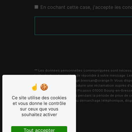
En cochant cette case, j'accepte les cond
** Les données personnelles communiquées sont nécessaire
traitants dans le seul but de répondre à votre message.
Bourg-en-Bresse carrelage.bressan@orange.fr. Vous disposez 
moment et du droit d’introduire une réclamation auprès d’u
l'adresse 8 Avenue Pablo Picasso 01000 Bourg-en-Bresse ou
conservons vos données pendant la période de prise de cont
Ce site utilise des cookies
sur la liste d'opposition au démarchage téléphonique, dis
et vous donne le contrôle
sur ceux que vous
souhaitez activer
Tout accepter