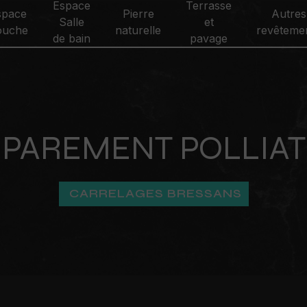
Espace
Terrasse
space
Pierre
Autres
Salle
et
ouche
naturelle
revêteme
de bain
pavage
PAREMENT POLLIAT
CARRELAGES BRESSANS