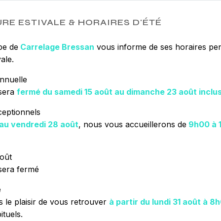
nécessaires à vo
tout notre passi
RE ESTIVALE & HORAIRES D'ÉTÉ
plus notre désir 
travaille avec pr
pe de
Carrelage Bressan
vous informe de ses horaires pen
ale.
nnuelle
EN SAVOIR 
sera
fermé du samedi 15 août au dimanche 23 août inclu
ceptionnels
 au vendredi 28 août
, nous vous accueillerons de
9h00 à 
oût
sera fermé
e
 le plaisir de vous retrouver
à partir du lundi 31 août à 8
ituels.