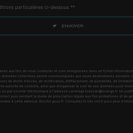
itions particulières ci-dessous **
ENVOYER
s aux fins de vous contacter et sont enregistrées dans un fichier informatisé
 Les données collectées seront communiquées aux seuls destinataires suivants
de droits d’accès, de rectification, d’effacement, de portabilité, de limitation
ne autorité de contrôle, ainsi que d’organiser le sort de vos données post-mor
 par courrier électronique à l'adresse carrelage.bressan@orange.fr. Un justifi
act puis pendant la durée de prescription légale aux fins probatoires et de ges
ponible à cette adresse:
Bloctel.gouv.fr
. Consultez le site cnil.fr pour plus d’info