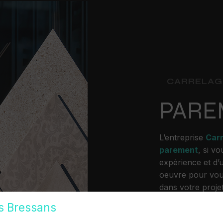
CARRELAG
PARE
L’entreprise
Car
parement
, si v
expérience et d’u
oeuvre pour vou
dans votre proje
besoins. Si vous
s Bressans
disposition pour