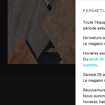
FERMETU
Toute l'équi
période estiv
Fermeture a
Le magasin 
Horaires ex
Du
lundi 24
continu
.
Samedi 29 a
Le magasin 
Réouvertur
Nous aurons
horaires hab