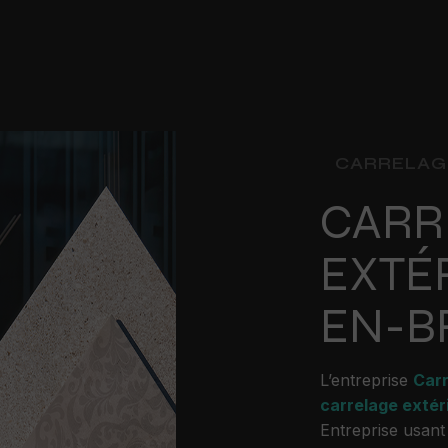
CARRELAG
CARR
EXTÉ
EN-B
L’entreprise
Car
carrelage extér
Entreprise usant 