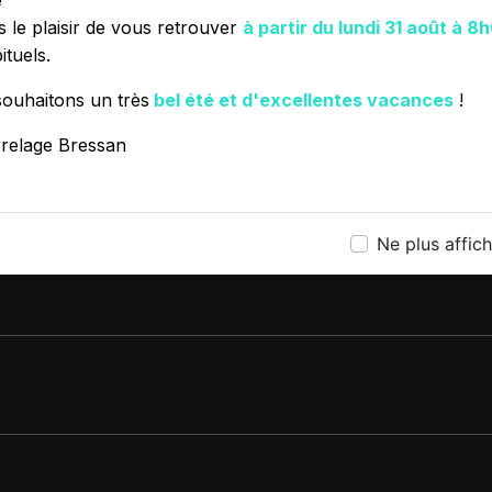
e
 le plaisir de vous retrouver
à partir du lundi 31 août à 8
ituels.
ouhaitons un très
bel été et d'excellentes vacances
!
rrelage Bressan
ÉSITEZ PAS À NOUS CONTA
Ne plus affic