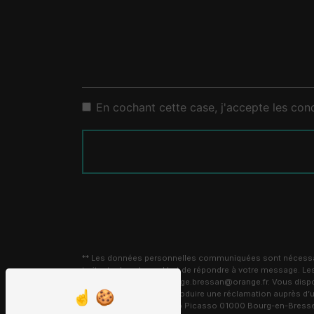
En cochant cette case, j'accepte les cond
** Les données personnelles communiquées sont nécessaire
traitants dans le seul but de répondre à votre message.
Bourg-en-Bresse carrelage.bressan@orange.fr. Vous disposez 
moment et du droit d’introduire une réclamation auprès d’u
l'adresse 8 Avenue Pablo Picasso 01000 Bourg-en-Bresse ou