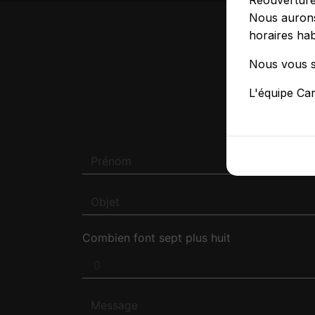
Réouvertur
Nous aurons
horaires hab
Nous vous s
L'équipe Ca
N'H
Combien font sept plus huit