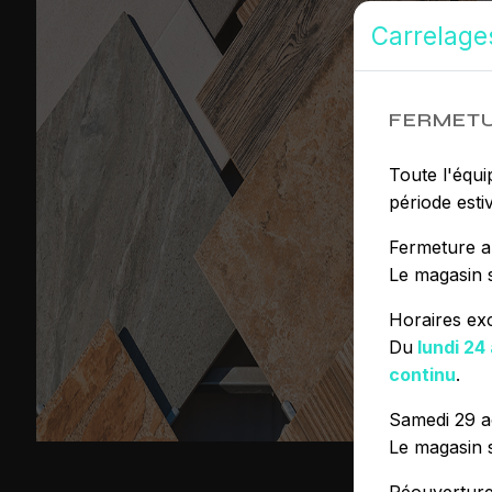
Carrelage
FERMETU
Toute l'équi
période estiv
Fermeture a
Le magasin 
Horaires ex
Du
lundi 24
continu
.
Samedi 29 a
Le magasin 