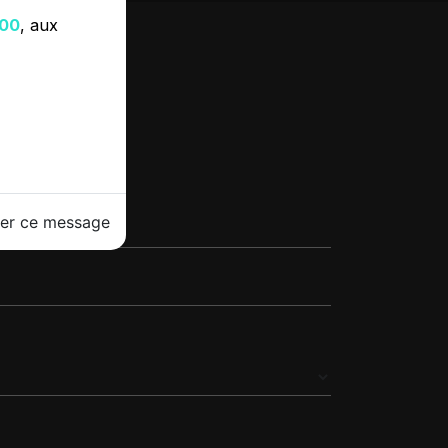
h00
, aux
CTER
her ce message