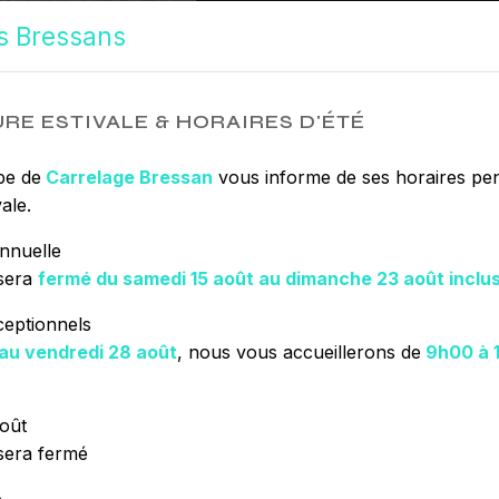
nous mettons tou
s Bressans
accompagnons ai
sommes à l’écout
Bresse
, nous so
les renseignemen
RE ESTIVALE & HORAIRES D'ÉTÉ
extérieur
. Notre
partager avec vo
pe de
Carrelage Bressan
vous informe de ses horaires pen
Toute notre équip
ale.
rigueur.
nnuelle
sera
fermé du samedi 15 août au dimanche 23 août inclu
ceptionnels
EN SAVOIR 
 au vendredi 28 août
, nous vous accueillerons de
9h00 à 
oût
sera fermé