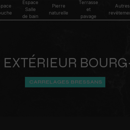
Espace
Terrasse
space
Pierre
Autres
Salle
et
ouche
naturelle
revêteme
de bain
pavage
 EXTÉRIEUR BOURG
CARRELAGES BRESSANS