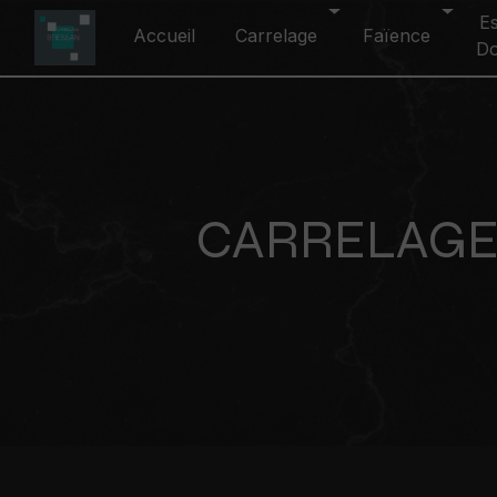
Panneau de gestion des cookies
E
Accueil
Carrelage
Faïence
D
CARRELAGE