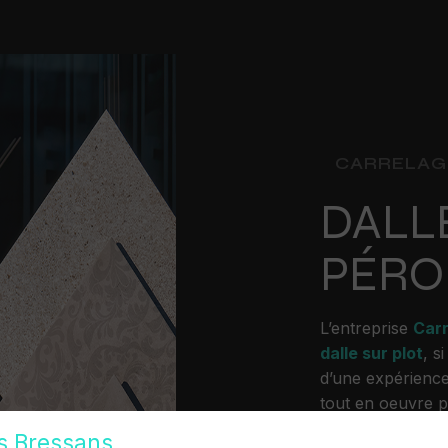
CARRELAG
DALL
PÉRO
L’entreprise
Car
dalle sur plot
, s
d’une expérience
tout en oeuvre 
ainsi dans votre
s Bressans