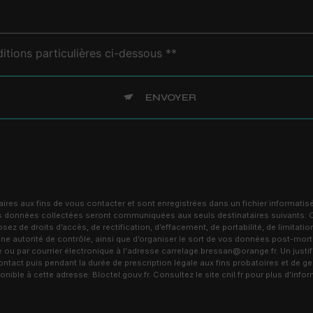
itions particulières ci-dessous **
ENVOYER
s aux fins de vous contacter et sont enregistrées dans un fichier informatisé
 Les données collectées seront communiquées aux seuls destinataires suivants
de droits d’accès, de rectification, d’effacement, de portabilité, de limitation
ne autorité de contrôle, ainsi que d’organiser le sort de vos données post-mor
 par courrier électronique à l'adresse carrelage.bressan@orange.fr. Un justifi
act puis pendant la durée de prescription légale aux fins probatoires et de ges
ponible à cette adresse:
Bloctel.gouv.fr
. Consultez le site cnil.fr pour plus d’info