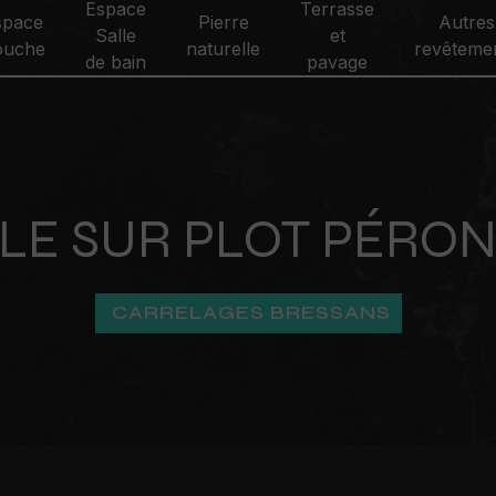
Espace
Terrasse
space
Pierre
Autres
Salle
et
ouche
naturelle
revêteme
de bain
pavage
LE SUR PLOT PÉRO
CARRELAGES BRESSANS