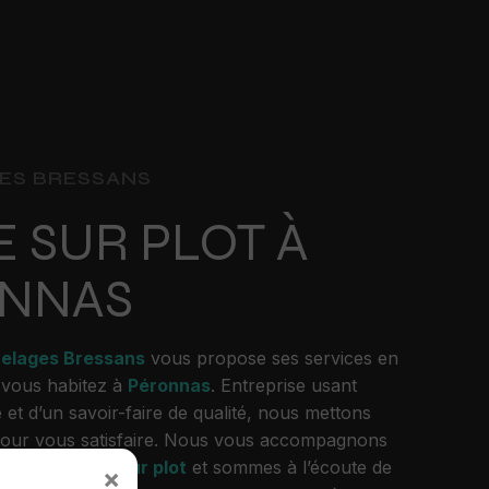
ES BRESSANS
E SUR PLOT À
NNAS
relages Bressans
vous propose ses services en
i vous habitez à
Péronnas
. Entreprise usant
 et d’un savoir-faire de qualité, nous mettons
pour vous satisfaire. Nous vous accompagnons
 projet de
dalle sur plot
et sommes à l’écoute de
×