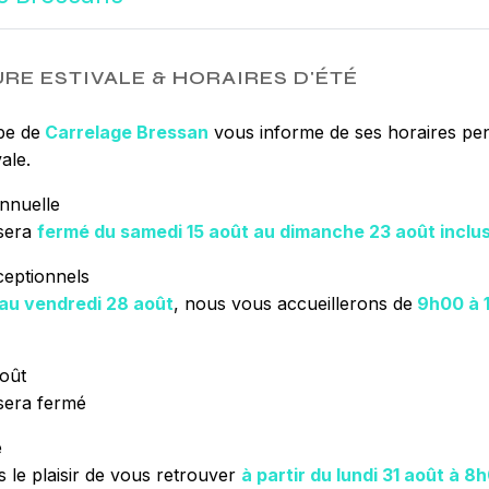
vos besoins. Si 
disposition pour
nécessaires à vo
RE ESTIVALE & HORAIRES D'ÉTÉ
avant tout notre
encore plus notr
pe de
Carrelage Bressan
vous informe de ses horaires pen
qualifiée et trava
ale.
nnuelle
sera
fermé du samedi 15 août au dimanche 23 août inclu
EN SAVOIR 
ceptionnels
 au vendredi 28 août
, nous vous accueillerons de
9h00 à 
oût
sera fermé
e
 le plaisir de vous retrouver
à partir du lundi 31 août à 8