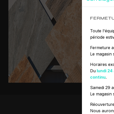
FERMETU
Toute l'équi
période estiv
Fermeture a
Le magasin 
Horaires ex
Du
lundi 24
continu
.
Samedi 29 a
Le magasin 
Réouvertur
Nous aurons