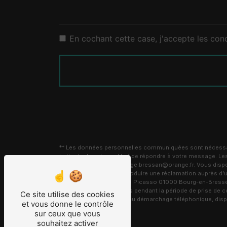
En cochant cette case, j'accepte les cond
** Les données personnelles communiquées sont nécessaire
traitants dans le seul but de répondre à votre message.
Bourg-en-Bresse carrelage.bressan@orange.fr. Vous disposez 
moment et du droit d’introduire une réclamation auprès d’u
l'adresse 8 Avenue Pablo Picasso 01000 Bourg-en-Bresse ou
conservons vos données pendant la période de prise de cont
Ce site utilise des cookies
sur la liste d'opposition au démarchage téléphonique, dis
et vous donne le contrôle
sur ceux que vous
souhaitez activer