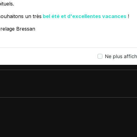
ituels.
ouhaitons un très
bel été et d'excellentes vacances
!
ÉSITEZ PAS À NOUS CONTA
rrelage Bressan
Ne plus affic