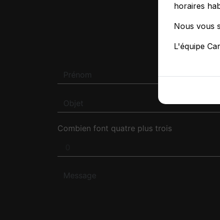
horaires hab
Nous vous s
N'H
L'équipe Ca
Combien font quatre plus trois