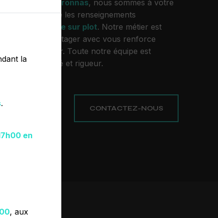
vous habitez à
Péronnas
, nous sommes à votre
 vous transmettre les renseignements
tre projet de
dalle sur plot
. Notre métier est
 passion et le partager avec vous renforce
e désir de réussir. Toute notre équipe est
dant la
ille avec propreté et rigueur.
s
.
PLUS
CONTACTEZ-NOUS
17h00 en
h00
, aux