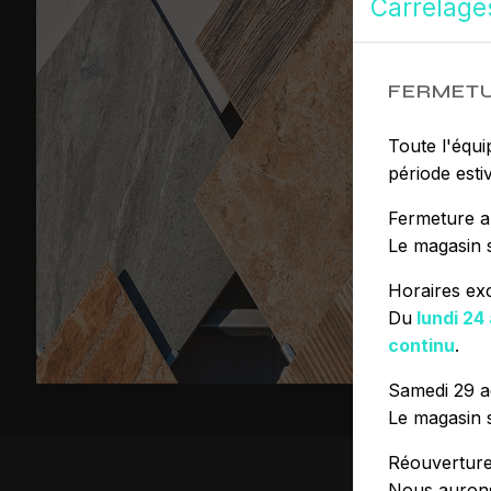
Carrelage
FERMETU
Toute l'équi
période estiv
Fermeture a
Le magasin 
Horaires ex
Du
lundi 24
continu
.
Samedi 29 a
Le magasin 
Réouvertur
Nous aurons