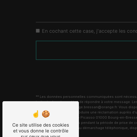
En cochant cette case, j'accepte les cond
** Les données personnelles communiquées sont nécessaire
traitants dans le seul but de répondre à votre message.
Bourg-en-Bresse carrelage.bressan@orange.fr. Vous disposez 
moment et du droit d’introduire une réclamation auprès d’u
l'adresse 8 Avenue Pablo Picasso 01000 Bourg-en-Bresse ou
conservons vos données pendant la période de prise de cont
Ce site utilise des cookies
sur la liste d'opposition au démarchage téléphonique, dis
et vous donne le contrôle
sur ceux que vous