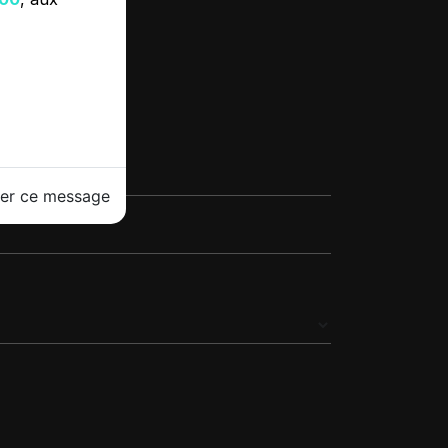
CTER
her ce message