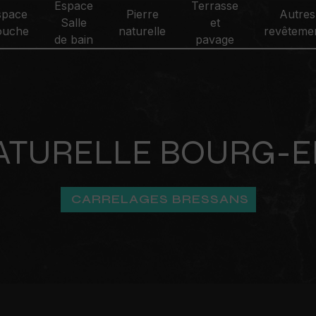
Espace
Terrasse
space
Pierre
Autres
Salle
et
ouche
naturelle
revêteme
de bain
pavage
NATURELLE BOURG-E
CARRELAGES BRESSANS