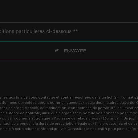
itions particulières ci-dessous **
ENVOYER
s aux fins de vous contacter et sont enregistrées dans un fichier informatisé
 Les données collectées seront communiquées aux seuls destinataires suivants
de droits d’accès, de rectification, d’effacement, de portabilité, de limitation
ne autorité de contrôle, ainsi que d’organiser le sort de vos données post-mor
 par courrier électronique à l'adresse carrelage.bressan@orange.fr. Un justifi
act puis pendant la durée de prescription légale aux fins probatoires et de ges
ponible à cette adresse:
Bloctel.gouv.fr
. Consultez le site cnil.fr pour plus d’info