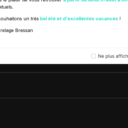
ituels.
ouhaitons un très
bel été et d'excellentes vacances
!
ÉSITEZ PAS À NOUS CONTA
rrelage Bressan
Ne plus affic