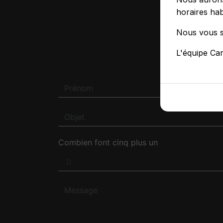
horaires hab
Nous vous s
N'H
L'équipe Ca
Combien font cinq plus un