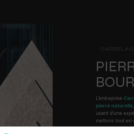
CARRELAG
PIER
BOUR
L’entreprise
Car
pierre naturelle
usant d’une expér
mettons tout en 
accompagnons ai