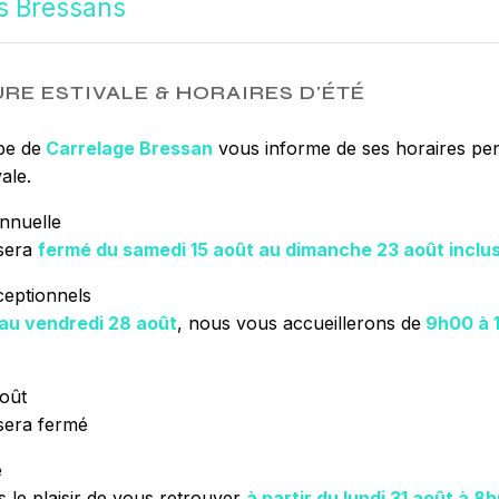
s Bressans
sommes à l’écout
Bresse
, nous so
les renseignemen
naturelle
. Notre
RE ESTIVALE & HORAIRES D'ÉTÉ
partager avec vo
Toute notre équip
pe de
Carrelage Bressan
vous informe de ses horaires pen
rigueur.
ale.
nnuelle
sera
fermé du samedi 15 août au dimanche 23 août inclu
EN SAVOIR 
ceptionnels
 au vendredi 28 août
, nous vous accueillerons de
9h00 à 
oût
sera fermé
e
 le plaisir de vous retrouver
à partir du lundi 31 août à 8