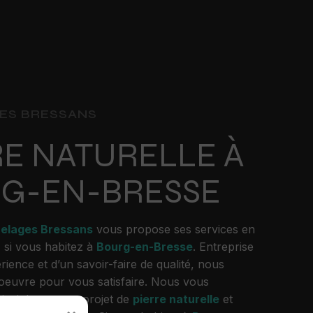
ES BRESSANS
RE NATURELLE À
G-EN-BRESSE
relages Bressans
vous propose ses services en
, si vous habitez à
Bourg-en-Bresse
. Entreprise
ience et d’un savoir-faire de qualité, nous
oeuvre pour vous satisfaire. Nous vous
nsi dans votre projet de
pierre naturelle
et