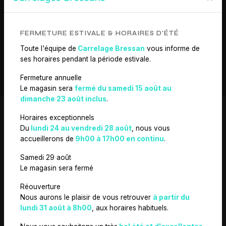
EN SAVOIR PLUS
FERMETURE ESTIVALE & HORAIRES D'ÉTÉ
Toute l'équipe de
Carrelage Bressan
vous informe de
CONTACTEZ-NOUS
ses horaires pendant la période estivale.
Fermeture annuelle
Le magasin sera
fermé du samedi 15 août au
dimanche 23 août inclus
.
Horaires exceptionnels
Du
lundi 24 au vendredi 28 août
, nous vous
accueillerons de
9h00 à 17h00 en continu
.
N'HÉSITEZ PAS À
Samedi 29 août
NOUS CONTACTER
Le magasin sera fermé
Réouverture
Nous aurons le plaisir de vous retrouver
à partir du
lundi 31 août à 8h00
, aux horaires habituels.