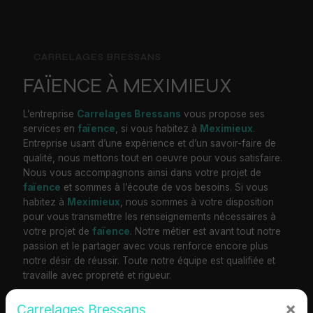
CARRELAGES BRESSANS
FAÏENCE À MEXIMIEUX
L’entreprise
Carrelages Bressans
vous propose ses
services en
faïence
, si vous habitez à
Meximieux
.
Entreprise usant d’une expérience et d’un savoir-faire de
qualité, nous mettons tout en oeuvre pour vous satisfaire.
Nous vous accompagnons ainsi dans votre projet de
faïence
et sommes à l’écoute de vos besoins. Si vous
habitez à
Meximieux
, nous sommes à votre disposition
pour vous transmettre les renseignements nécessaires à
votre projet de
faïence
. Notre métier est avant tout notre
passion et le partager avec vous renforce encore plus
notre désir de réussir. Toute notre équipe est qualifiée et
travaille avec propreté et rigueur.
×
Carrelages Bressans