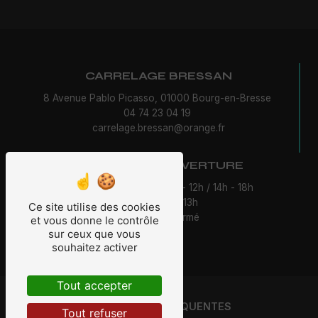
CARRELAGE BRESSAN
8 Avenue Pablo Picasso, 01000 Bourg-en-Bresse
04 74 23 04 19
carrelage.bressan@orange.fr
HORAIRES D'OUVERTURE
Du lundi au vendredi : 8h - 12h / 14h - 18h
Samedi : 8h - 13h
Ce site utilise des cookies
Dimanche : Fermé
et vous donne le contrôle
sur ceux que vous
souhaitez activer
Tout accepter
RECHERCHES FRÉQUENTES
Tout refuser