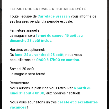
FERMETURE ESTIVALE & HORAIRES D'ÉTÉ
Toute l'équipe de
Carrelage Bressan
vous informe de
ses horaires pendant la période estivale.
CARRELAGE EXTÉRIEUR
Fermeture annuelle
Le magasin sera
fermé du samedi 15 août au
dimanche 23 août inclus
.
Horaires exceptionnels
Du
lundi 24 au vendredi 28 août
, nous vous
accueillerons de
9h00 à 17h00 en continu
.
Samedi 29 août
Le magasin sera fermé
Réouverture
Nous aurons le plaisir de vous retrouver
à partir du
lundi 31 août à 8h00
, aux horaires habituels.
Nous vous souhaitons un très
bel été et d'excellentes
NOS ENGAGEMENTS
vacances
!