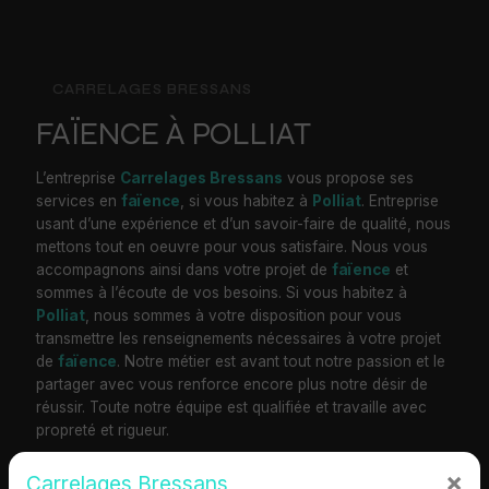
CARRELAGES BRESSANS
FAÏENCE À POLLIAT
L’entreprise
Carrelages Bressans
vous propose ses
services en
faïence
, si vous habitez à
Polliat
. Entreprise
usant d’une expérience et d’un savoir-faire de qualité, nous
mettons tout en oeuvre pour vous satisfaire. Nous vous
accompagnons ainsi dans votre projet de
faïence
et
sommes à l’écoute de vos besoins. Si vous habitez à
Polliat
, nous sommes à votre disposition pour vous
transmettre les renseignements nécessaires à votre projet
de
faïence
. Notre métier est avant tout notre passion et le
partager avec vous renforce encore plus notre désir de
réussir. Toute notre équipe est qualifiée et travaille avec
propreté et rigueur.
×
Carrelages Bressans