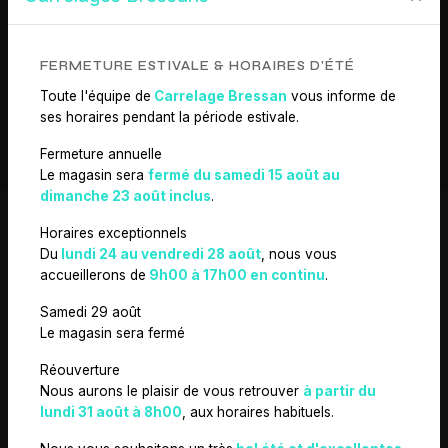
EN SAVOIR PLUS
FERMETURE ESTIVALE & HORAIRES D'ÉTÉ
Toute l'équipe de
Carrelage Bressan
vous informe de
CONTACTEZ-NOUS
ses horaires pendant la période estivale.
Fermeture annuelle
Le magasin sera
fermé du samedi 15 août au
dimanche 23 août inclus
.
Horaires exceptionnels
Du
lundi 24 au vendredi 28 août
, nous vous
accueillerons de
9h00 à 17h00 en continu
.
N'HÉSITEZ PAS À
Samedi 29 août
NOUS CONTACTER
Le magasin sera fermé
Réouverture
Nous aurons le plaisir de vous retrouver
à partir du
lundi 31 août à 8h00
, aux horaires habituels.