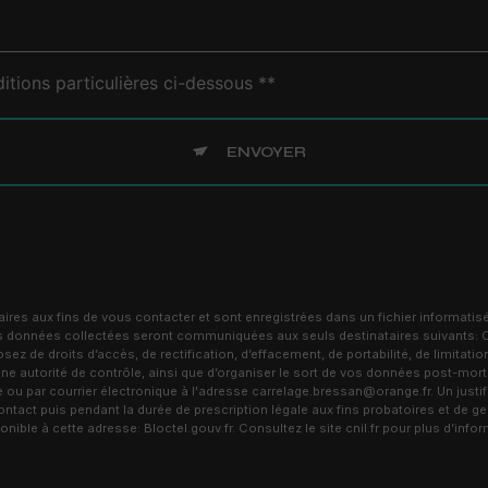
itions particulières ci-dessous **
ENVOYER
s aux fins de vous contacter et sont enregistrées dans un fichier informatisé
 Les données collectées seront communiquées aux seuls destinataires suivants
de droits d’accès, de rectification, d’effacement, de portabilité, de limitation
ne autorité de contrôle, ainsi que d’organiser le sort de vos données post-mor
 par courrier électronique à l'adresse carrelage.bressan@orange.fr. Un justifi
act puis pendant la durée de prescription légale aux fins probatoires et de ges
ponible à cette adresse:
Bloctel.gouv.fr
. Consultez le site cnil.fr pour plus d’info