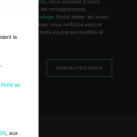
 habitez à
Péronnas
, nous sommes à votre
 vous transmettre les renseignements
tre projet de
carrelage
. Notre métier est avant
on et le partager avec vous renforce encore
de réussir. Toute notre équipe est qualifiée et
dant la
opreté et rigueur.
s
.
PLUS
CONTACTEZ-NOUS
17h00 en
h00
, aux