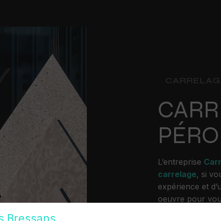
CARRELAG
CARR
PÉRO
L’entreprise
Car
carrelage
, si v
expérience et d’u
oeuvre pour vou
dans votre proje
s Bressans