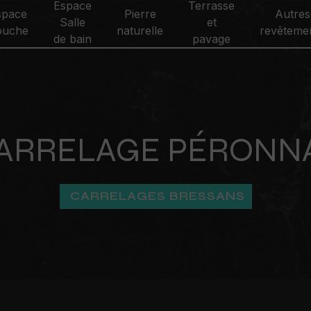
Espace
Terrasse
space
Pierre
Autres
Salle
et
ouche
naturelle
revêteme
de bain
pavage
ARRELAGE PÉRONN
CARRELAGES BRESSANS