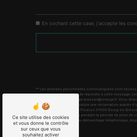
En cochant cette case, j'accepte les cond
** Les données personnelles communiquées sont nécessaire
traitants dans le seul but de répondre à votre message.
Bourg-en-Bresse carrelage.bressan@orange.fr. Vous disposez 
moment et du droit d’introduire une réclamation auprès d’u
l'adresse 8 Avenue Pablo Picasso 01000 Bourg-en-Bresse ou
conservons vos données pendant la période de prise de cont
Ce site utilise des cookies
sur la liste d'opposition au démarchage téléphonique, dis
et vous donne le contrôle
sur ceux que vous
souhaitez activer