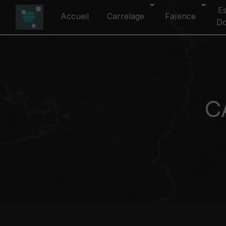
Panneau de gestion des cookies
E
Accueil
Carrelage
Faïence
D
C