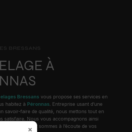
ES BRESSANS
ELAGE À
NNAS
relages Bressans
vous propose ses services en
ous habitez à
Péronnas
. Entreprise usant d’une
n savoir-faire de qualité, nous mettons tout en
s satisfaire. Nous vous accompagnons ainsi
t de
carrelage
et sommes à l’écoute de vos
×