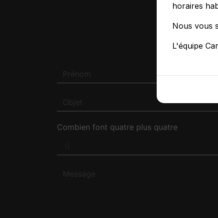
horaires hab
Nous vous s
N'H
L'équipe Ca
Combien font quatre plus quatre