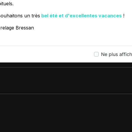
ituels.
ouhaitons un très
bel été et d'excellentes vacances
!
ÉSITEZ PAS À NOUS CONTA
rrelage Bressan
Ne plus affic