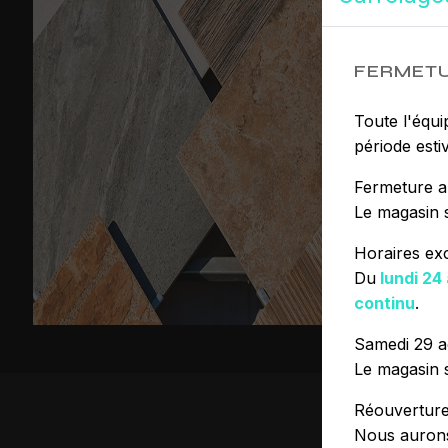
FERMETU
Toute l'équi
période estiv
Fermeture a
Le magasin 
Horaires ex
Du
lundi 24
continu
.
Samedi 29 a
Le magasin 
Réouvertur
Nous aurons