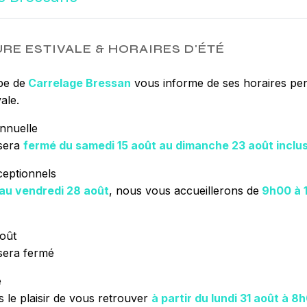
besoins. Si vous
disposition pour
nécessaires à vo
RE ESTIVALE & HORAIRES D'ÉTÉ
tout notre passi
plus notre désir 
pe de
Carrelage Bressan
vous informe de ses horaires pen
travaille avec pr
ale.
nnuelle
sera
fermé du samedi 15 août au dimanche 23 août inclu
EN SAVOIR 
ceptionnels
 au vendredi 28 août
, nous vous accueillerons de
9h00 à 
oût
sera fermé
e
 le plaisir de vous retrouver
à partir du lundi 31 août à 8